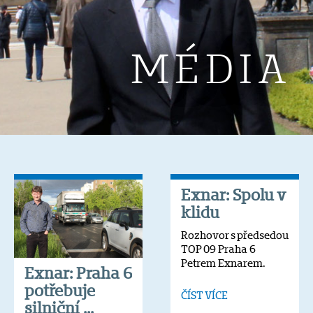
MÉDIA
Exnar: Spolu v
klidu
Rozhovor s předsedou
TOP 09 Praha 6
Petrem Exnarem.
Exnar: Praha 6
potřebuje
ČÍST VÍCE
silniční ...