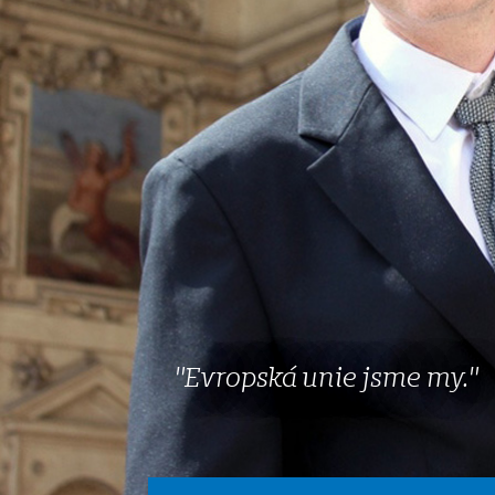
V Praze 6 jsme
srdcem TOP
09
Petr Exnar se stal
začátkem června
TOP 09 Praha
novým předsedou
si připomíná
TOP 09 Praha 6.
Den české ...
Popovídali jsme si s ...
Při příležitosti svátku
ČÍST VÍCE
sv. Václava a Dne
české státnosti si dnes
TOP 09 Praha
připomíná tisí...
"Evropská unie jsme my
."
ČÍST VÍCE