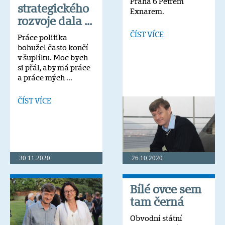
Praha 6 Petrem
strategického
Exnarem.
rozvoje dala ...
ČÍST VÍCE
Práce politika
bohužel často končí
v šuplíku. Moc bych
si přál, aby má práce
a práce mých ...
ČÍST VÍCE
30.11.2020
26.10.2020
Bílé ovce sem
tam černá
Obvodní státní