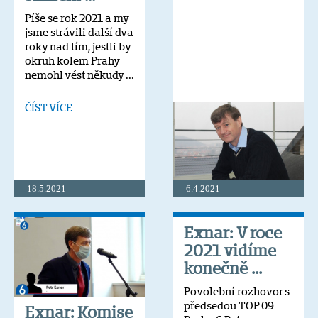
Píše se rok 2021 a my
jsme strávili další dva
roky nad tím, jestli by
okruh kolem Prahy
nemohl vést někudy ...
ČÍST VÍCE
18.5.2021
6.4.2021
Exnar: V roce
2021 vidíme
konečně ...
Povolební rozhovor s
předsedou TOP 09
Exnar: Komise