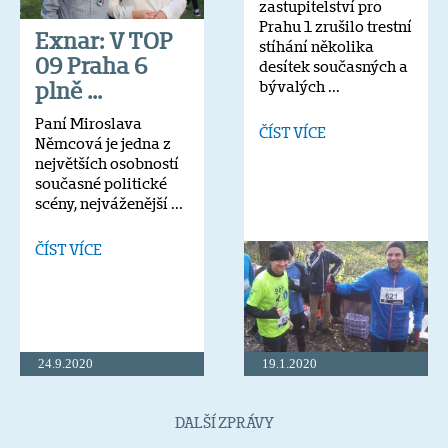
zastupitelství pro
Prahu 1 zrušilo trestní
Exnar: V TOP
stíhání několika
09 Praha 6
desítek současných a
plně ...
bývalých ...
Paní Miroslava
ČÍST VÍCE
Němcová je jedna z
největších osobností
současné politické
scény, nejváženější ...
ČÍST VÍCE
24.9.2020
19.1.2020
Exnar: Staňte
DALŠÍ ZPRÁVY