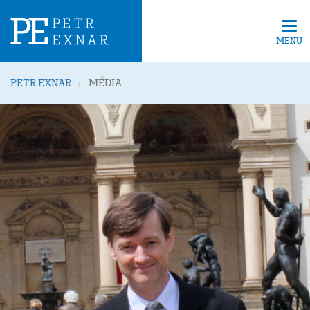
Tog
navi
MENU
PETR EXNAR
MÉDIA