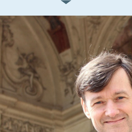
se členy TOP
09. Má to ...
Připomínáme si 30.
výročí sametové
Pospíšil:
revoluce.
Svoboda a
demokracie ...
ČÍST VÍCE
TOP 09 Praha si
připomněla 30. výročí
sametové revoluce
pochodem od srdce
na náměstí Václava ...
ČÍST VÍCE
18.11.2019
17.11.2019